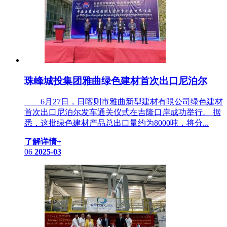
珠峰城投集团雅曲绿色建材首次出口尼泊尔
6月27日，日喀则市雅曲新型建材有限公司绿色建材
首次出口尼泊尔发车通关仪式在吉隆口岸成功举行。 据
悉，这批绿色建材产品总出口量约为8000吨，将分...
了解详情+
06
2025-03