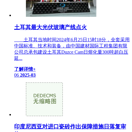
土耳其最大光伏玻璃产线点火
土耳其当地时间2024年6月25日15时18分，全套采用
中国标准、技术和装备，由中国建材国际工程集团有限
公司总承包建设土耳其Duzce Cam日熔化量300吨超白压
延...
了解详情+
06
2025-03
印度尼西亚对进口瓷砖作出保障措施日落复审