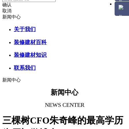
确认
取消
新闻中心
关于我们
装修建材百科
装修建材知识
联系我们
新闻中心
新闻中心
NEWS CENTER
三棵树CFO朱奇峰的最高学历