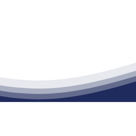
江苏J9九游会集团官方网站建材有限公司
通货物仓储；道路普通货物运输；建筑劳务分包（凭资质证书经营）。主要