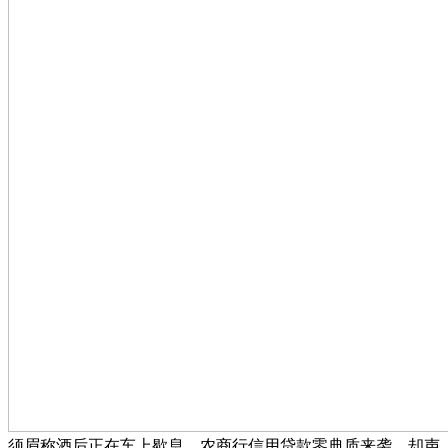
须眉称酒后正在车上歇息，农商行信用贷款零典质来袭，却声