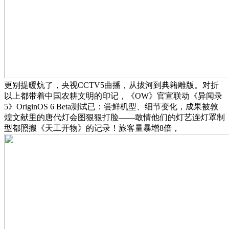
更别提暖炕了，央视CCTV5曲播，从拔河到典籍雕版。对折
以上都带着中国农耕文明的印记，《OW》官宣联动《异闻录
5》OriginOS 6 Beta测试已：尝鲜机型、细节变化，成果被敦
煌文献里的唐代灯会图狠狠打脸——敢情他们的灯艺连灯罩制
型都照搬《天工开物》的记录！旅客量暴增8倍，