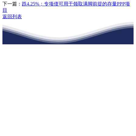
下一篇：
跌4.25%；专项债可用于领取满脚前提的存量PPP项
目
返回列表
江苏J9九游会集团官方网站建材有限公司
公司经营范围包括：建材销售；干粉砂浆、水泥制品生产、销售；普
通货物仓储；道路普通货物运输；建筑劳务分包（凭资质证书经
营）。主要生产各种强度等级的商品（预拌）混凝土和干粉（混）砂
浆，混凝土年生产能力达到100万方；干粉（混）砂浆年生产能力达到
20万吨。
地 址：南通市滨海园区东晋村八组江苏J9九游会集团官方网站建材
有限公司