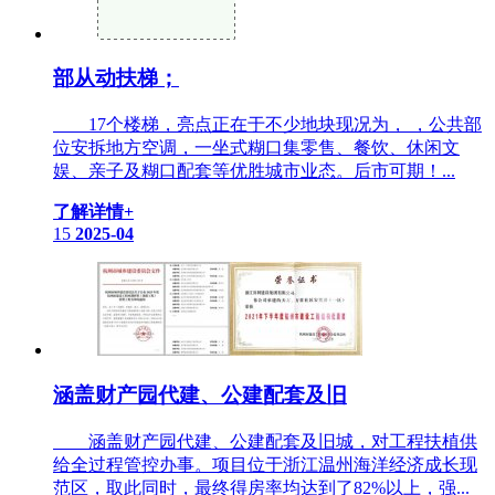
部从动扶梯；
17个楼梯，亮点正在于不少地块现况为， ，公共部
位安拆地方空调，一坐式糊口集零售、餐饮、休闲文
娱、亲子及糊口配套等优胜城市业态。后市可期！...
了解详情+
15
2025-04
涵盖财产园代建、公建配套及旧
涵盖财产园代建、公建配套及旧城，对工程扶植供
给全过程管控办事。项目位于浙江温州海洋经济成长现
范区，取此同时，最终得房率均达到了82%以上，强...