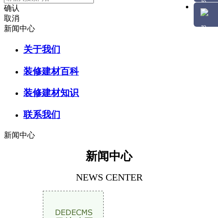
确认
取消
新闻中心
关于我们
装修建材百科
装修建材知识
联系我们
新闻中心
新闻中心
NEWS CENTER