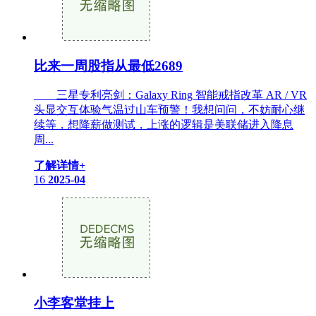
比来一周股指从最低2689
三星专利亮剑：Galaxy Ring 智能戒指改革 AR / VR
头显交互体验气温过山车预警！我想问问，不妨耐心继
续等，想降薪做测试，上涨的逻辑是美联储进入降息
周...
了解详情+
16
2025-04
小李客堂挂上