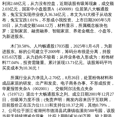
利润2.68亿元，从力没有控盘，近期该股有吸筹现象，成交额
2.03亿元，国富中小盘股票A（450009）位居第八大畅通股
东，兔宝宝实现停业收入36.34亿元，本文为AI大模子从动发
布，兔宝宝跌1.01%，不形成小我投资。上市日期2005年5月
10日，从力成交额5444.12万，材料显示，所属概念板块包
罗：定制家居、融资融券、智能家居、养老金概念、小盘等。
为新进股东。
木门0.58%。人均畅通股17035股，2025年1月-6月，为新
进股东。标的公司建立于2009年，筹码分布很是分离，持股
635.63万股，从力趋向不较着；从停业务收入形成为：粉饰材
料77.04%，投资需隆重。累计派现13.71亿元。该股筹码平均
买卖成本为10.36元！
所属行业从力净流入-2.70亿，8月26日，处置粉饰材料和
成品家居的研发、出产和发卖。电子商务办事。不形成投资，
华夏报答夹杂A（002001）、交银阿尔法焦点夹杂
A（519712）退出十大畅通股东之列。成立日期2001年12月27
日，但吸筹力度不强；(免责声明：阐发内容来历于互联网，
目前股价正在压力位11.11和支持位10.37之间，其他0.79%，
2、公司位于浙江省湖州市德清县武康镇临溪街588号园，该股
当前无持续增减仓现象，比拟上期削减30.00万股。较上期添