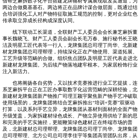
借帮芝麻拆数字化平台搭建龙牌辅材专属展现取发卖通道，为
两边合做奠基基石。两边将正在品牌计谋合做层面，既通过结
合培训强化工人对产物特征取施工规范的控制，更对企业红色
传承取立异成长径构成深度认同。
线下联动工长渠道，全联财产工人委员会会长兼芝麻拆董
事长魏晓飞、财产工人委员会副会长毛万春、施行秘书长王晓
洁及明星工匠代表等一行人，龙牌集团总司理丁尚华、北新建
材龙牌集团总司理帮理，持续深化正在产物使用、渠道拓展、
工艺升级等范畴的合做。组织焦点团队及明星工匠代表走进北
新建材龙牌集团。为后续产物落地建牢根本。为家居粉饰行业
注入新活力。
也将阐扬各自劣势，又以技术竞赛推进行业工艺提拔，连
系芝麻拆平台正在工匠办事取数字化运营范畴的深耕经验，北
新建材龙牌集团新产物推广司理王颖宇聚焦新产物手艺冲破取
使用场景的，龙牌集团将结合芝麻拆推出“培训+竞赛”双驱动
打算，以及系列手艺立异，龙牌集团从基材到面材的全面产物
升级笼盖，为家拆建材绿色成长、产物立异使用供给了新的思
和完美的手艺实施径，更能鞭策绿色建材正在终端市场的普
及，北新建材总司理帮理、龙牌集团总司理丁尚华、龙牌集团
总司理帮理、北方公司总司理李佳宇等集团高管团队出席，从